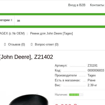
Вход в B2B
Контакты
тегории
TAGEX (с № OEM)
Ремни для John Deere [Tagex]
Отзывов (0)
Вопрос-ответ
(0)
John Deere], Z21402
Артикул:
Z31191
Код:
0000006833
Производители
Tagex
Есть в магазинах:
Рівне
Вес:
2.39 кг