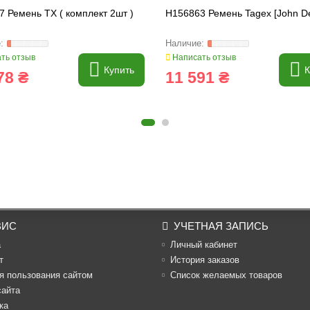
 Ремень TX ( комплект 2шт )
H156863 Ремень Tagex [John D
ть отзыв
Написать отзыв
Купить
К
78 ₴
11 591 ₴
ВИС
УЧЕТНАЯ ЗАПИСЬ
а
Личный кабинет
т
История заказов
я пользования сайтом
Список желаемых товаров
сайта
ка