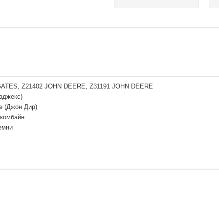
GATES, Z21402 JOHN DEERE, Z31191 JOHN DEERE
аджекс)
e (Джон Дир)
 комбайн
емни