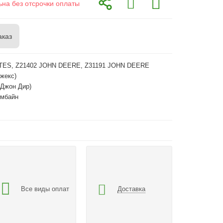
ьна без отсрочки оплаты
аказ
TES, Z21402 JOHN DEERE, Z31191 JOHN DEERE
жекс)
(Джон Дир)
омбайн
Все виды оплат
Доставка