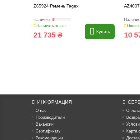
Z65924 Ремень Tagex
AZ40077
Написать отзыв
Написа
Купить
21 735 ₴
10 5
ИНФОРМАЦИЯ
СЕР
О нас
Оплат
Производители
Возвра
Вакансии
Услови
Cертификаты
Карта 
Рекомендации
Достав