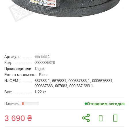
Артикул:
667683.1
Код:
0000006826
Производители
Tagex
Есть в магазинах:
Рівне
№ OEM:
667683.1, 6676831, 000667683.1, 0006676831,
000667683, 667683, 000 667 683 1
Вес:
1.22 кг
Отправим сегодня
3 690 ₴