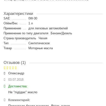
Характеристики
SAE
0W-30
Обём/Вес
1 л
Применение
для легковых автомобилей
Применение по типу двигателя
Бензин/Дизель
Страна производитель
Чехия
Тип
Синтетическое
Товар
Моторные масла
Отзывов (1)
Олександр
03.07.2018
Достоинства:
Не "підїдає" масло
Комментарий:
Перестало брати мастило. Якість супер.