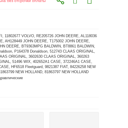
ьна без отсрочки оплаты
FI, 11802677 VOLVO, RE205726 JOHN DEERE, AL118036
E, AH128449 JOHN DEERE, T175002 JOHN DEERE,
OHN DEERE, BT9363MPG BALDWIN, BT8861 BALDWIN,
naldson, P164378 Donaldson, 512743 CLAAS ORIGINAL,
LAAS ORIGINAL, 3602630 CLAAS ORIGINAL, 360263
INAL, 51496 WIX, 402652A1 CASE, 372246A1 CASE,
ASE, HF6518 Fleetguard, 9821387 FIAT, 84226258 NEW
81863799 NEW HOLLAND, 81863797 NEW HOLLAND
дравлические