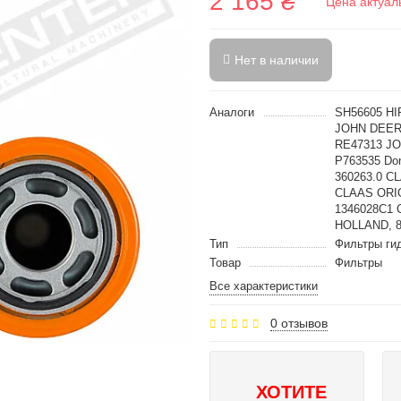
2 165 ₴
Цена актуал
Нет в наличии
Аналоги
SH56605 HI
JOHN DEER
RE47313 J
P763535 Do
360263.0 C
CLAAS ORIG
1346028C1 C
HOLLAND, 
Тип
Фильтры ги
Товар
Фильтры
Все характеристики
0 отзывов
ХОТИТЕ