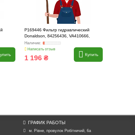
ий
P169446 Фильтр гидравлический
P569212 Фи
Donaldson, 84256436, VA410666,
Donaldson,
324626A1
84162480
Написать отзыв
Написать о
упить
Купить
1 196 ₴
4 104 
ГРАФИК РАБОТЫ
м. Рівне, провулок Робітничий, 6а