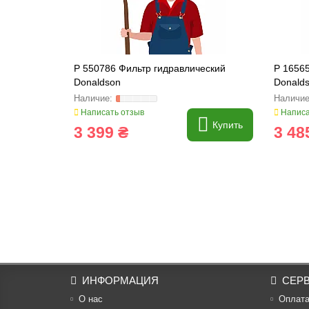
P 550786 Фильтр гидравлический
P 1656
Donaldson
Donald
Написать отзыв
Написа
Купить
3 399 ₴
3 48
ИНФОРМАЦИЯ
СЕР
О нас
Оплат