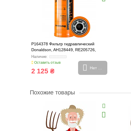
P164378 Фильтр гидравлический
Donaldson, AH128449, RE205726,
512743, 360263
Оставить отзыв
Нет в наличии
2 125 ₴
Похожие товары