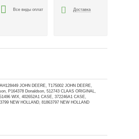
Все виды оплат
Доставка
, AH128449 JOHN DEERE, T175002 JOHN DEERE,
n, P164378 Donaldson, 512743 CLAAS ORIGINAL,
51496 WIX, 402652A1 CASE, 372246A1 CASE,
1863799 NEW HOLLAND, 81863797 NEW HOLLAND