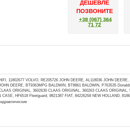
ДЕШЕВЛЕ
ПОЗВОНИТЕ
+38 (067) 364
71 72
HIFI, 11802677 VOLVO, RE205726 JOHN DEERE, AL118036 JOHN DEERE
JOHN DEERE, BT9363MPG BALDWIN, BT8861 BALDWIN, P763535 Donaldso
 CLAAS ORIGINAL, 3602630 CLAAS ORIGINAL, 360263 CLAAS ORIGINAL, 
1 CASE, HF6518 Fleetguard, 9821387 FIAT, 84226258 NEW HOLLAND, 8
гидравлические