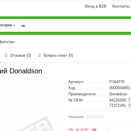
Вход в B2B
Контакты
тегории
 фильтры
Отзывов (0)
Вопрос-ответ
(0)
ий Donaldson
Артикул:
P164378
Код:
0000044891
Производители
Donaldson
№ OEM:
84226258, T
71372341, 