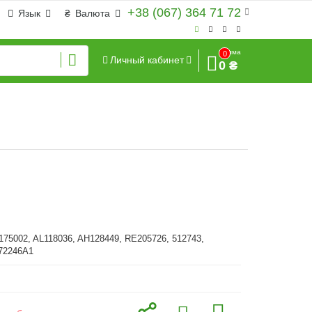
+38 (067) 364 71 72
Язык
₴
Валюта
Сумма
0
Личный кабинет
0 ₴
175002, AL118036, AH128449, RE205726, 512743,
372246A1