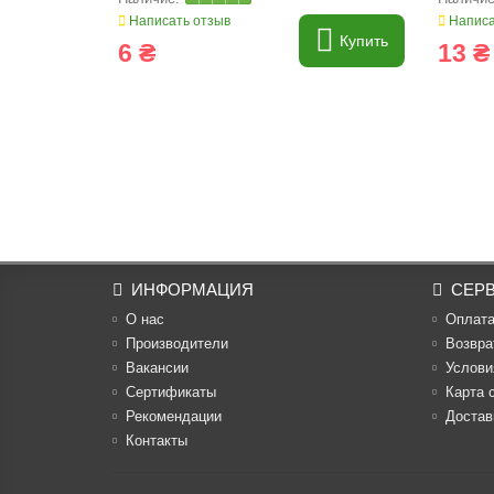
Написать отзыв
Написа
Купить
6 ₴
13 ₴
ИНФОРМАЦИЯ
СЕР
О нас
Оплат
Производители
Возвра
Вакансии
Услови
Cертификаты
Карта 
Рекомендации
Достав
Контакты