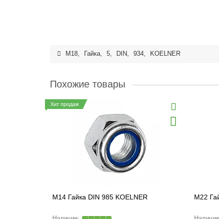
M18
,
Гайка
,
5
,
DIN
,
934
,
KOELNER
Похожие товары
Хит продаж
M14 Гайка DIN 985 KOELNER
M22 Га