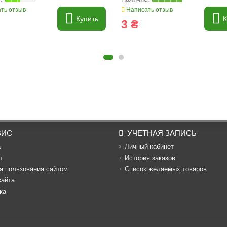
ть отзыв
Написать отзыв
Купить
К
3 ₴
ВИС
УЧЕТНАЯ ЗАПИСЬ
а
Личный кабинет
т
История заказов
я пользования сайтом
Список желаемых товаров
сайта
ка