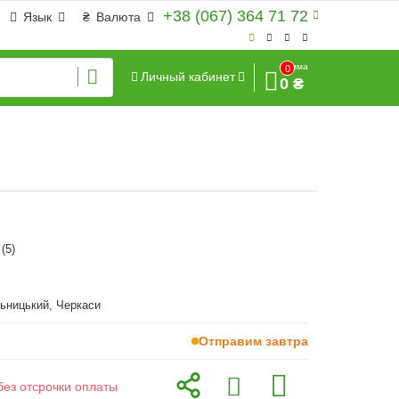
+38 (067) 364 71 72
Язык
₴
Валюта
Сумма
0
Личный кабинет
0 ₴
(5)
ьницький, Черкаси
Отправим завтра
без отсрочки оплаты