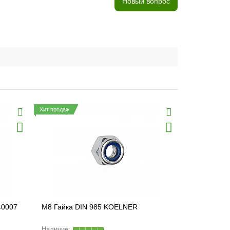
Новый вопрос
Хит продаж
40007
M8 Гайка DIN 985 KOELNER
M8 Гайка 