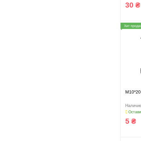
30 ₴
Хит прода
M10*20
Остави
5 ₴