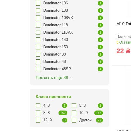
Dominator 106
1
Dominator 108
1
Dominator 108VX
1
M10 Га
Dominator 118
1
Dominator 118VX
1
Dominator 140
1
Остави
Dominator 150
1
22 ₴
Dominator 38
1
Dominator 48
1
Dominator 48SP
1
Показать еще 88
Класс прочности
4, 8
5, 8
3
1
8, 8
10, 9
152
147
12, 9
Другой
8
27