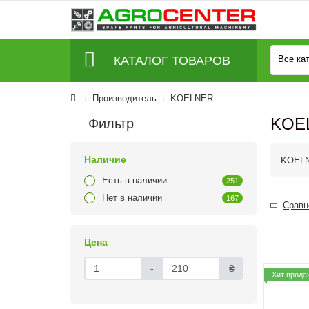
КАТАЛОГ ТОВАРОВ
Все ка
Производитель
KOELNER
KOE
Фильтр
Наличие
KOEL
Есть в наличии
251
Нет в наличии
167
Сравн
Цена
-
₴
Хит прода