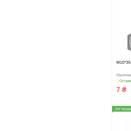
M10*35
Остави
7 ₴
Хит прода