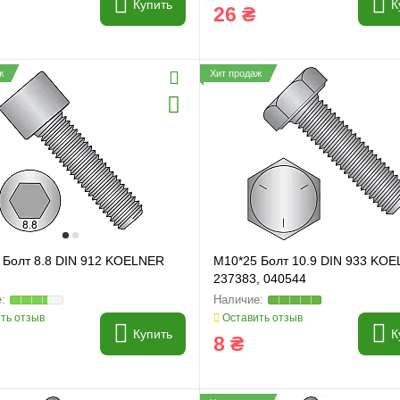
Купить
К
26 ₴
ж
Хит продаж
 Болт 8.8 DIN 912 KOELNER
M10*25 Болт 10.9 DIN 933 KOE
237383, 040544
ть отзыв
Оставить отзыв
Купить
К
8 ₴