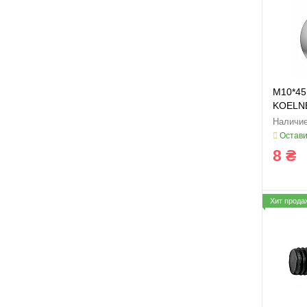
M10*45
KOELN
Остави
8 ₴
Хит прода