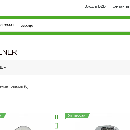
Вход в B2B
Контакты
тегории
LNER
NER
ение товаров (0)
ж
Хит продаж