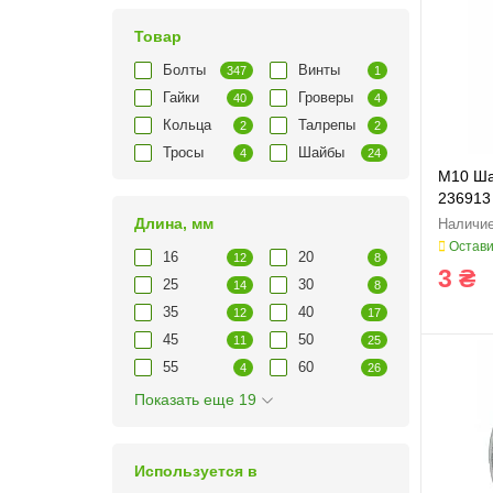
Товар
Болты
Винты
347
1
Гайки
Гроверы
40
4
Кольца
Талрепы
2
2
Тросы
Шайбы
4
24
M10 Ша
236913
Длина, мм
Остави
16
20
12
8
3 ₴
25
30
14
8
35
40
12
17
45
50
11
25
55
60
4
26
Показать еще 19
Используется в