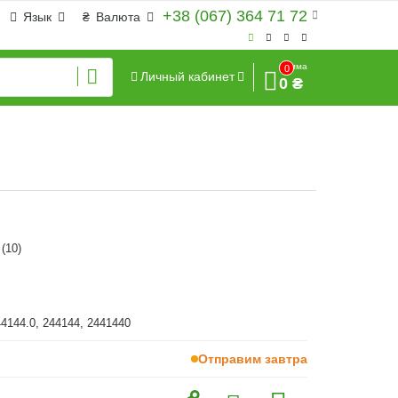
+38 (067) 364 71 72
Язык
₴
Валюта
Сумма
0
Личный кабинет
0 ₴
(10)
44144.0, 244144, 2441440
Отправим завтра