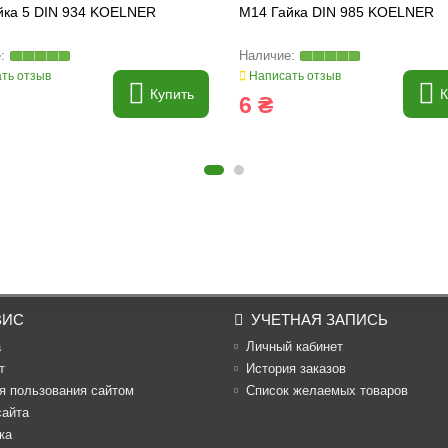
йка 5 DIN 934 KOELNER
M14 Гайка DIN 985 KOELNER
ть отзыв
Написать отзыв
Купить
К
6 ₴
ВИС
УЧЕТНАЯ ЗАПИСЬ
а
Личный кабинет
т
История заказов
я пользования сайтом
Список желаемых товаров
сайта
ка