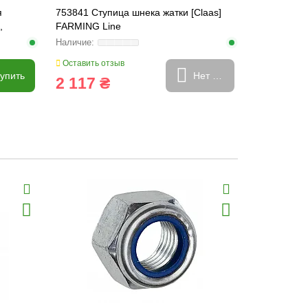
я
753841 Ступица шнека жатки [Claas]
673309.1 Зв
,
FARMING Line
FARMING Li
Оставить отзыв
Оставить о
упить
Нет в наличии
2 117 ₴
498 ₴
Хит продаж