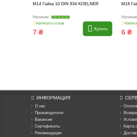
M14 Гайка 10 DIN 934 KOELNER
M18 Га
Написать отзыв
Написа
Купить
7 ₴
6 ₴
ИНФОРМАЦИЯ
СЕР
О нас
Оплат
Производители
Возвра
Вакансии
Услови
Cертификаты
Карта 
Рекомендации
Достав