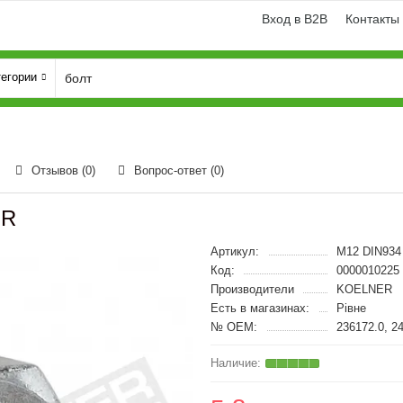
Вход в B2B
Контакты
тегории
Отзывов (0)
Вопрос-ответ
(0)
ER
Артикул:
M12 DIN934 
Код:
0000010225
Производители
KOELNER
Есть в магазинах:
Рівне
№ OEM:
236172.0, 2