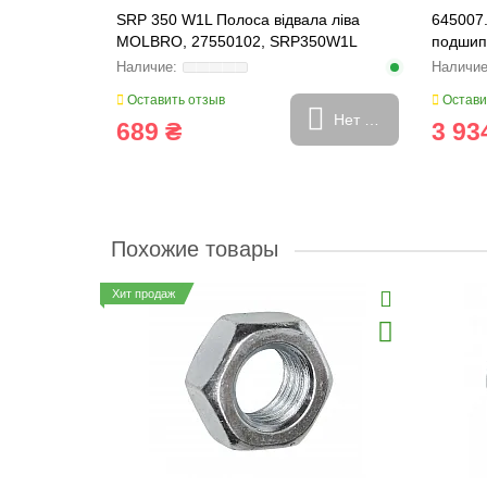
SRP 350 W1L Полоса відвала ліва
645007.
MOLBRO, 27550102, SRP350W1L
подшипн
FARMIN
Оставить отзыв
Остави
Нет в наличии
689 ₴
3 93
Похожие товары
Хит продаж