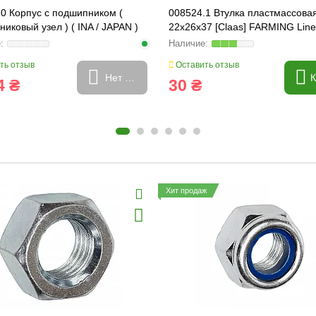
0 Корпус с подшипником (
008524.1 Втулка пластмассова
иковый узел ) ( INA / JAPAN )
22x26x37 [Claas] FARMING Line
G Line, 645007
008524
ть отзыв
Оставить отзыв
Нет в наличии
К
4 ₴
30 ₴
Хит продаж