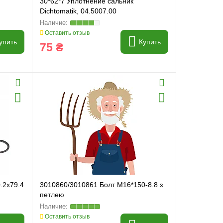
30*62*7 Уплотнение сальник
Dichtomatik, 04.5007.00
Оставить отзыв
упить
Купить
75 ₴
0.2x79.4
3010860/3010861 Болт M16*150-8.8 з
петлею
Оставить отзыв