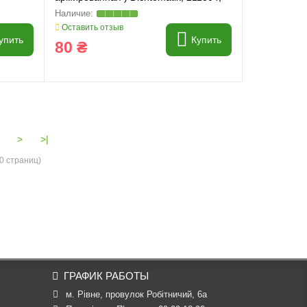
80357923
Оставить отзыв
упить
Купить
80 ₴
>
>|
60 страниц)
ГРАФИК РАБОТЫ
м. Рівне, провулок Робітничий, 6а