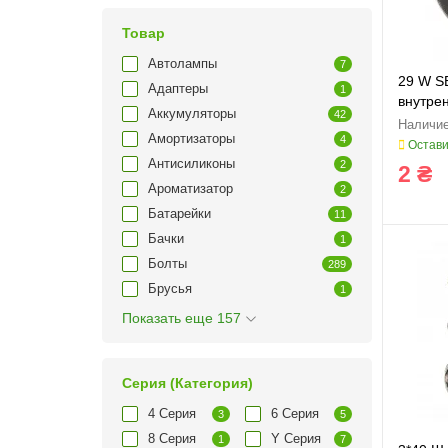
Товар
Автолампы
7
29 W S
Адаптеры
1
внутре
Аккумуляторы
42
Амортизаторы
4
Остави
Антисиликоны
2
2 ₴
Ароматизатор
2
Батарейки
11
Бачки
1
Болты
289
Брусья
1
Показать еще 157
Серия (Категория)
4 Серия
6 Серия
3
5
8 Серия
Y Серия
1
7