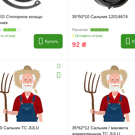
EG Стопорное кольцо
35*50*10 Сальник 12014674
ннее
ть отзыв
Оставить отзыв
Купить
К
92 ₴
10 Сальник TC JULU
35*62*12 Сальник / манжета
армированная TC JULU