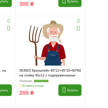
упить
Купить
300 ₴
, на
303503 Кронштейн 45*12+45*10+60*60
на стойку 45x12 с подпружинником.
Рама 60*60
Оставить отзыв
упить
Купить
205 ₴