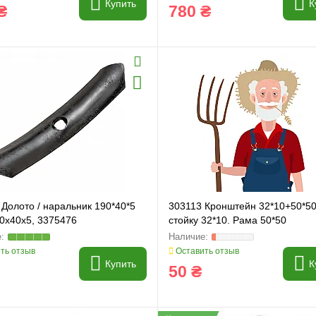
Купить
К
₴
780 ₴
Долото / наральник 190*40*5
303113 Кронштейн 32*10+50*50
90x40x5, 3375476
стойку 32*10. Рама 50*50
ть отзыв
Оставить отзыв
Купить
К
50 ₴