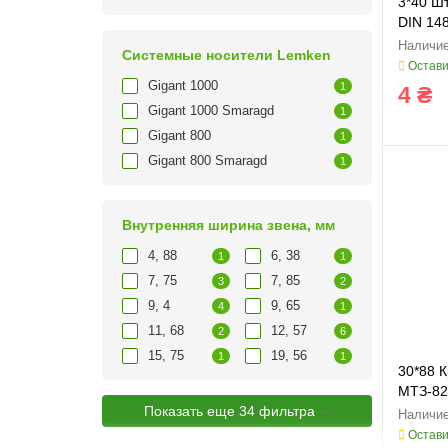
3*40 Ш
DIN 148
Cистемные носители Lemken
Остави
Gigant 1000
1
4 ₴
Gigant 1000 Smaragd
1
Gigant 800
1
Gigant 800 Smaragd
1
Внутренняя ширина звена, мм
4, 88
6, 38
1
1
7, 75
7, 85
3
2
9, 4
9, 65
4
1
11, 68
12, 57
2
6
15, 75
19, 56
1
1
30*88 
МТЗ-82
Показать еще 34 фильтра
220102
Остави