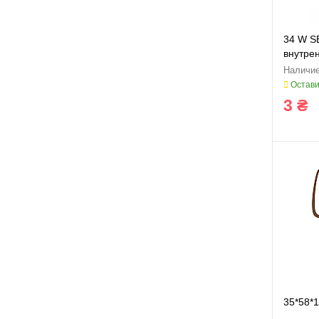
34 W S
внутре
Остави
3 ₴
35*58*