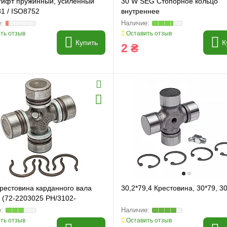
тифт пружинный, усиленный
30 W SEG Стопорное кольцо
1 / ISO8752
внутреннее
ть отзыв
Оставить отзыв
Купить
К
2 ₴
Крестовина карданного вала
30,2*79,4 Крестовина, 30*79, 3
 (72-2203025 PH/3102-
5) 30x88
ть отзыв
Оставить отзыв