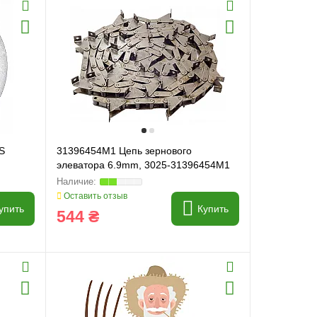
S
31396454M1 Цепь зернового
элеватора 6.9mm, 3025-31396454M1
(цена за 1м, бухта 5м)
Оставить отзыв
упить
Купить
544 ₴