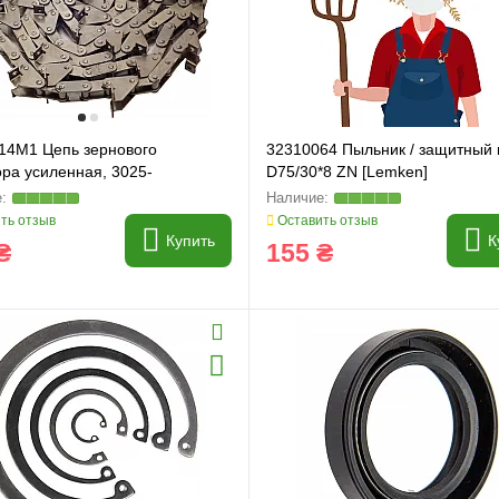
14M1 Цепь зернового
32310064 Пыльник / защитный 
ора усиленная, 3025-
D75/30*8 ZN [Lemken]
14M1 (цена за 1м, бухта 5м)
ть отзыв
Оставить отзыв
Купить
К
₴
155 ₴