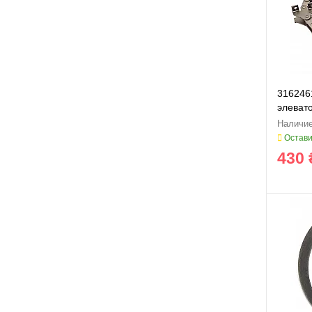
316246
элеват
316246
Остави
430 