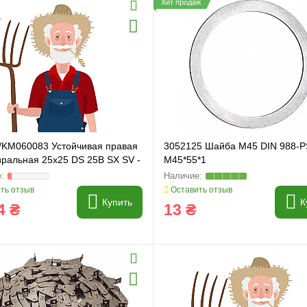
Хит продаж
/KM060083 Устойчивая правая
3052125 Шайба M45 DIN 988-P
иральная 25x25 DS 25B SX SV -
M45*55*1
25*25
ть отзыв
Оставить отзыв
Купить
К
4 ₴
13 ₴