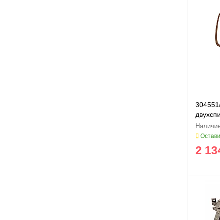
304551
двухсп
ITALY, 
Остави
2 13