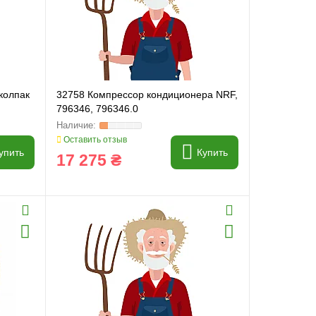
колпак
32758 Компрессор кондиционера NRF,
796346, 796346.0
Оставить отзыв
упить
Купить
17 275 ₴