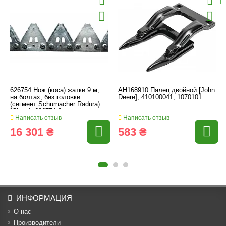
626754 Нож (коса) жатки 9 м,
AH168910 Палец двойной [John
на болтах, без головки
Deere], 410100041, 1070101
(сегмент Schumacher Radura)
[Claas], 626754.2
Написать отзыв
Написать отзыв
16 301 ₴
583 ₴
ИНФОРМАЦИЯ
О нас
Производители