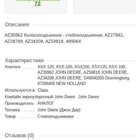
72
Описание
AZ30962 Колосоподъемник - стеблоподъемник, AZ27942,
AZ28789, AZ34208, AZ59818, 489064
Характеристики
Аналоги
ASX 120, ASX-100, ASX100, ASX120, ASX 100,
AZ30962 JOHN DEERE, AZ59818 JOHN DEERE,
AZ34208 JOHN DEERE, D49040200 Dronningborg,
87298400 NEW HOLLAND
Используется в
Claas
Комбайн зерноуборочный John Deere
John Deere
Производитель
АНАЛОГ
Техника
John Deere (Джон Дир)
Товар
Стеблеподьемники
Отзывов (0)