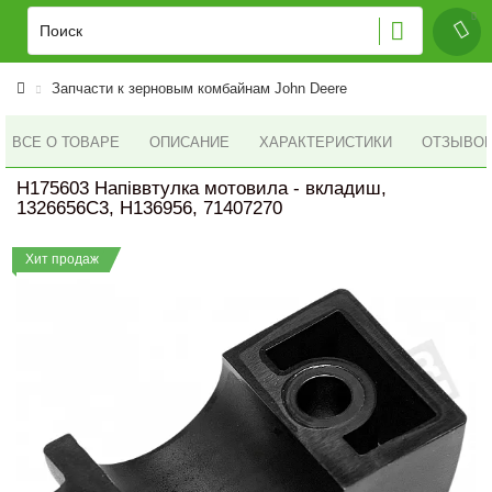
Запчасти к зерновым комбайнам John Deere
ВСЕ О ТОВАРЕ
ОПИСАНИЕ
ХАРАКТЕРИСТИКИ
ОТЗЫВОВ 
H175603 Напіввтулка мотовила - вкладиш,
1326656C3, H136956, 71407270
Хит продаж