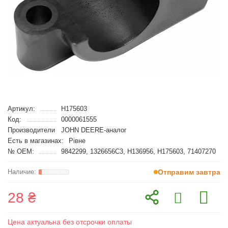
Артикул:
H175603
Код:
0000061555
Производители
JOHN DEERE-аналог
Есть в магазинах:
Рівне
№ OEM:
9842299, 1326656C3, H136956, H175603, 71407270
Отправим завтра
28 ₴
Цена актуальна без отсрочки оплаты