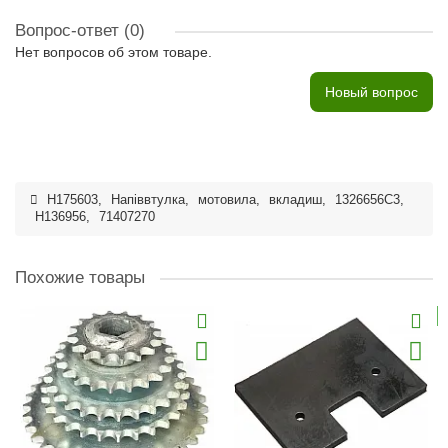
Вопрос-ответ
(0)
Нет вопросов об этом товаре.
Новый вопрос
H175603
,
Напіввтулка
,
мотовила
,
вкладиш
,
1326656C3
,
H136956
,
71407270
Похожие товары