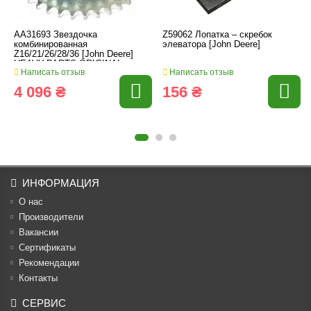
AA31693 Звездочка
Z59062 Лопатка – скребок
комбинированная
элеватора [John Deere]
Z16/21/26/28/36 [John Deere]
HEAVY-PARTS ORIGINAL
Написать отзыв
Написать отзыв
4 096 ₴
156 ₴
ИНФОРМАЦИЯ
О нас
Производители
Вакансии
Cертификаты
Рекомендации
Контакты
СЕРВИС