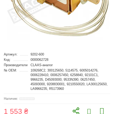
Артикул:
9202-600
Код:
0000062728
Производители
CLAAS-аналог
№ OEM:
109268C2, 300125650, 5114575, 6005014276,
0006228410, 0006257450, 6258840, 92101C1,
9966235, D45093000, 9533N390, 06257450,
45093000, 9208830001, 9210550020, LA300125650,
LA9966235, R5173960
1 553 ₴