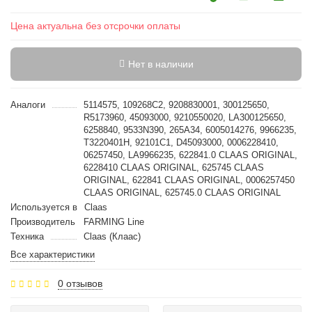
Цена актуальна без отсрочки оплаты
Нет в наличии
Аналоги
5114575, 109268C2, 9208830001, 300125650,
R5173960, 45093000, 9210550020, LA300125650,
6258840, 9533N390, 265A34, 6005014276, 9966235,
T3220401H, 92101C1, D45093000, 0006228410,
06257450, LA9966235, 622841.0 CLAAS ORIGINAL,
6228410 CLAAS ORIGINAL, 625745 CLAAS
ORIGINAL, 622841 CLAAS ORIGINAL, 0006257450
CLAAS ORIGINAL, 625745.0 CLAAS ORIGINAL
Используется в
Claas
Производитель
FARMING Line
Техника
Claas (Клаас)
Все характеристики
0 отзывов