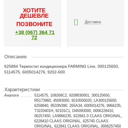
ХОТИТЕ
ДЕШЕВЛЕ
Доставка
ПОЗВОНИТЕ
+38 (067) 364 71
72
Описание
625884 Термостат кондиционера FARMING Line, 300125650,
5114575, 6005014276, 9202-600
Характеристики
Аналоги
5114575, 109268C2, 9208830001, 300125650,
R5173960, 45093000, 9210550020, LA300125650,
6258840, 9533N390, 265A34, 6005014276, 9966235,
T3220401H, 92101C1, D45093000, 0006228410,
06257450, LA9966235, 622841.0 CLAAS ORIGINAL,
6228410 CLAAS ORIGINAL, 625745 CLAAS
ORIGINAL, 622841 CLAAS ORIGINAL, 0006257450