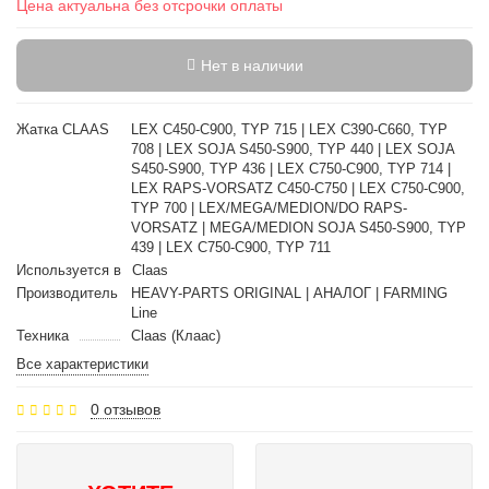
Цена актуальна без отсрочки оплаты
Нет в наличии
Жатка CLAAS
LEX C450-C900, TYP 715 | LEX C390-C660, TYP
708 | LEX SOJA S450-S900, TYP 440 | LEX SOJA
S450-S900, TYP 436 | LEX C750-C900, TYP 714 |
LEX RAPS-VORSATZ C450-C750 | LEX C750-C900,
TYP 700 | LEX/MEGA/MEDION/DO RAPS-
VORSATZ | MEGA/MEDION SOJA S450-S900, TYP
439 | LEX C750-C900, TYP 711
Используется в
Claas
Производитель
HEAVY-PARTS ORIGINAL | АНАЛОГ | FARMING
Line
Техника
Claas (Клаас)
Все характеристики
0 отзывов