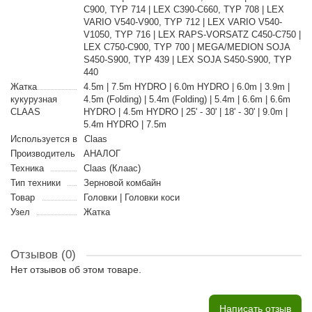
C900, TYP 714 | LEX C390-C660, TYP 708 | LEX
VARIO V540-V900, TYP 712 | LEX VARIO V540-
V1050, TYP 716 | LEX RAPS-VORSATZ C450-C750 |
LEX C750-C900, TYP 700 | MEGA/MEDION SOJA
S450-S900, TYP 439 | LEX SOJA S450-S900, TYP
440
Жатка
4.5m | 7.5m HYDRO | 6.0m HYDRO | 6.0m | 3.9m |
кукурузная
4.5m (Folding) | 5.4m (Folding) | 5.4m | 6.6m | 6.6m
CLAAS
HYDRO | 4.5m HYDRO | 25' - 30' | 18' - 30' | 9.0m |
5.4m HYDRO | 7.5m
Используется в
Claas
Производитель
АНАЛОГ
Техника
Claas (Клаас)
Тип техники
Зерновой комбайн
Товар
Головки | Головки коси
Узел
Жатка
Отзывов (0)
Нет отзывов об этом товаре.
Написать отзыв