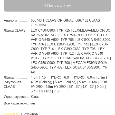
Нет в наличии
Аналоги
666743.1 CLAAS ORIGINAL, 6667431 CLAAS
ORIGINAL
Жатка CLAAS
LEX C450-C900, TYP 715 | LEX/MEGA/MEDION/DO
RAPS-VORSATZ | LEX C750-C900, TYP 711 | LEX
VARIO V540-V900, TYP 705 | LEX SOJA S450-S900,
TYP 436 | LEX C1200/F1200, TYP 442 | LEX C750-
C900, TYP 714 | LEX C390-C660, TYP 708 | LEX
VARIO V540-V900, TYP 712 | LEX VARIO V540-
V1050, TYP 716 | LEX RAPS-VORSATZ C450-C750 |
LEX C750-C900, TYP 700 | MEGA/MEDION SOJA
S450-S900, TYP 439 | LEX SOJA S450-S900, TYP
440
Жатка
4.5m | 7.5m HYDRO | 6.0m HYDRO | 6.0m | 3.9m |
кукурузная
4.5m (Folding) | 5.4m (Folding) | 5.4m | 6.6m | 6.6m
CLAAS
HYDRO | 4.5m HYDRO | 25' - 30' | 18' - 30' | 9.0m |
5.4m HYDRO | 7.5m
Используется в
Claas
Все характеристики
0 отзывов