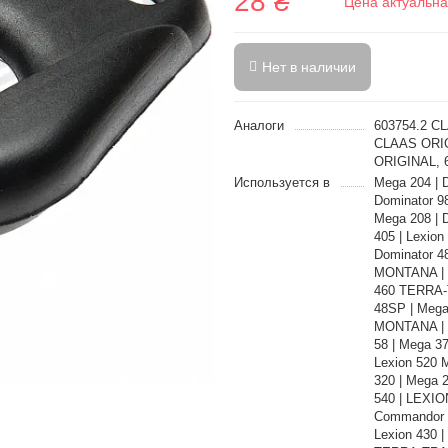
28 ₴
Цена актуальна
Нет в наличии
Аналоги
603754.2 C
CLAAS ORIG
ORIGINAL, 
Используется в
Mega 204 | 
Dominator 98
Mega 208 | D
405 | Lexion
Dominator 4
MONTANA | D
460 TERRA-T
48SP | Mega 
MONTANA | D
58 | Mega 37
Lexion 520 
320 | Mega 
540 | LEXIO
Commandor 1
Lexion 430 |