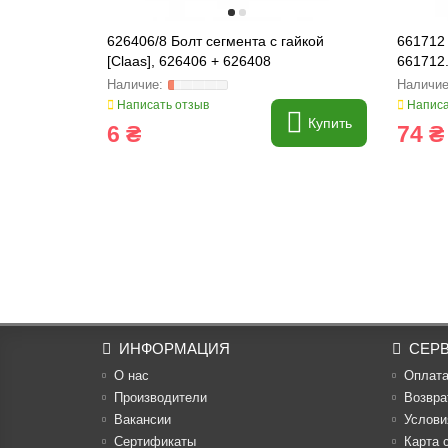
626406/8 Болт сегмента с гайкой
661712 
[Claas], 626406 + 626408
661712
Написать отзыв
Написа
Купить
6 ₴
74 ₴
ИНФОРМАЦИЯ
СЕР
О нас
Оплат
Производители
Возвра
Вакансии
Услови
Cертификаты
Карта 