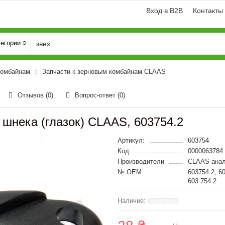
Вход в B2B
Контакты
тегории
комбайнам
Запчасти к зерновым комбайнам CLAAS
Отзывов (0)
Вопрос-ответ
(0)
шнека (глазок) CLAAS, 603754.2
Артикул:
603754
Код:
0000063784
Производители
CLAAS-анал
№ OEM:
603754.2, 6
603 754 2