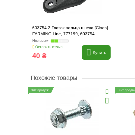
603754.2 Глазок пальца шнека [Claas]
FARMING Line, 777199, 603754
Оставить отзыв
Купить
40 ₴
Похожие товары
Хит продаж
Хит прода