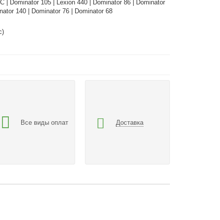
| Dominator 105 | Lexion 440 | Dominator 86 | Dominator
ator 140 | Dominator 76 | Dominator 68
с)
Все виды оплат
Доставка