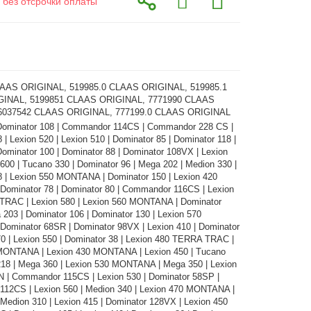
 без отсрочки оплаты
LAAS ORIGINAL, 519985.0 CLAAS ORIGINAL, 519985.1
INAL, 5199851 CLAAS ORIGINAL, 7771990 CLAAS
6037542 CLAAS ORIGINAL, 777199.0 CLAAS ORIGINAL
Dominator 108 | Commandor 114CS | Commandor 228 CS |
 | Lexion 520 | Lexion 510 | Dominator 85 | Dominator 118 |
ominator 100 | Dominator 88 | Dominator 108VX | Lexion
 600 | Tucano 330 | Dominator 96 | Mega 202 | Medion 330 |
8 | Lexion 550 MONTANA | Dominator 150 | Lexion 420
ominator 78 | Dominator 80 | Commandor 116CS | Lexion
RAC | Lexion 580 | Lexion 560 MONTANA | Dominator
203 | Dominator 106 | Dominator 130 | Lexion 570
ominator 68SR | Dominator 98VX | Lexion 410 | Dominator
0 | Lexion 550 | Dominator 38 | Lexion 480 TERRA TRAC |
MONTANA | Lexion 430 MONTANA | Lexion 450 | Tucano
218 | Mega 360 | Lexion 530 MONTANA | Mega 350 | Lexion
N | Commandor 115CS | Lexion 530 | Dominator 58SP |
12CS | Lexion 560 | Medion 340 | Lexion 470 MONTANA |
 Medion 310 | Lexion 415 | Dominator 128VX | Lexion 450