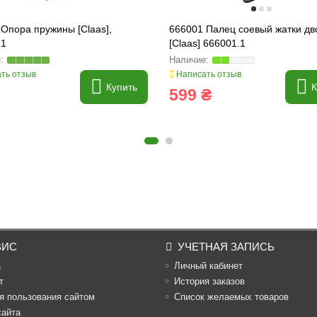
Опора пружины [Claas],
666001 Палец соевый жатки дв
.1
[Claas] 666001.1
ть отзыв
Написать отзыв
Купить
К
599 ₴
ВИС
УЧЕТНАЯ ЗАПИСЬ
а
Личный кабинет
т
История заказов
я пользования сайтом
Список желаемых товаров
сайта