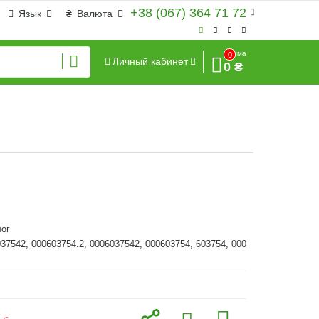
+38 (067) 364 71 72
Язык
₴
Валюта
Сумма
0
Личный кабинет
0 ₴
ог
037542, 000603754.2, 0006037542, 000603754, 603754, 000