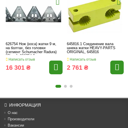
626754 Нож (коса) жатки 9 м,
645816.1 Соединение вала
на болтах, без головки
шнека жатки HEAVY-PARTS
(сегмент Schumacher Radura)
ORIGINAL, 645816
[Claas], 626754.2
Написать отзыв
Написать отзыв
16 301 ₴
2 761 ₴
ИНФОРМАЦИЯ
О нас
Производители
Вакансии