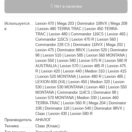
Нет в наличии
Используется
Lexion 470 | Mega 203 | Dominator 108VX | Mega 208
в
| Lexion 480 TERRA TRAC | Lexion 450 TERRA-
TRAC | Lexion 480 | Commandor 116CS | Lexion 465 |
Commandor 115CS | Lexion 470 R | Lexion 560 |
Commandor 228 CS | Dominator 118VX | Mega 202 |
Lexion 475 | Dominator 88VX | Lexion 520 | Dominator
98 | Lexion 510 | Lexion 585 | Lexion 560 MONTANA |
Lexion 550 | Lexion 580 | Lexion 575 R | Lexion 580 R
AUSTRALIA | Lexion 570 | Lexion 485 R | Lexion 475
R | Lexion 420 | Lexion 440 | Medion 310 | Lexion 415
| Lexion 520 MONTANA | Lexion 480 R | Lexion 485 |
LEXION 600 (X4) | Lexion 450 | Medion 320 | Lexion
530 | Lexion 530 MONTANA | Lexion 460 | Lexion 550
MONTANA | Commandor 114CS | Dominator 88 |
Lexion 570 MONTANA | Medion 330 | Lexion 460
TERRA-TRAC | Lexion 560 R | Mega 204 | Dominator
108 | Dominator 118 | Lexion 540 | Dominator 98VX |
Claas | Lexion 430 | Lexion 580 R
Производитель
АНАЛОГ
Техника
Claas (Клаас)