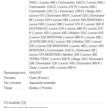
TRAC | Lexion 480 | Commandor 116CS | Lexion 465 |
Commandor 115CS | Lexion 470 R | Lexion 560 |
Commandor 228 CS | Dominator 118VX | Mega 202 |
Lexion 475 | Dominator 88VX | Lexion 520 | Dominator
98 | Lexion 510 | Lexion 585 | Lexion 560 MONTANA |
Lexion 550 | Lexion 580 | Lexion 575 R | Lexion 580 R
AUSTRALIA | Lexion 570 | Lexion 485 R | Lexion 475
R | Lexion 420 | Lexion 440 | Medion 310 | Lexion 415
| Lexion 520 MONTANA | Lexion 480 R | Lexion 485 |
LEXION 600 (X4) | Lexion 450 | Medion 320 | Lexion
530 | Lexion 530 MONTANA | Lexion 460 | Lexion 550
MONTANA | Commandor 114CS | Dominator 88 |
Lexion 570 MONTANA | Medion 330 | Lexion 460
TERRA-TRAC | Lexion 560 R | Mega 204 | Dominator
108 | Dominator 118 | Lexion 540 | Dominator 98VX |
Claas | Lexion 430 | Lexion 580 R
Производитель
АНАЛОГ
Техника
Claas (Клаас)
Тип техники
Зерновой комбайн
Товар
Шкивы | Ролики
Отзывов (0)
Нет отзывов об этом товаре.