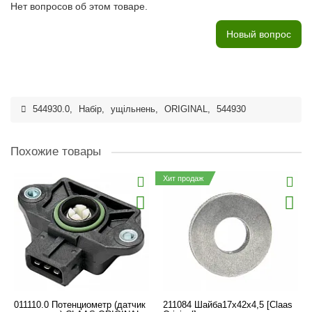
Нет вопросов об этом товаре.
Новый вопрос
544930.0
,
Набір
,
ущільнень
,
ORIGINAL
,
544930
Похожие товары
Хит продаж
011110.0 Потенциометр (датчик
211084 Шайба17х42х4,5 [Claas