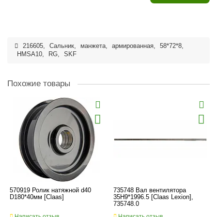
216605
,
Сальник
,
манжета
,
армированная
,
58*72*8
,
HMSA10
,
RG
,
SKF
Похожие товары
570919 Ролик натяжной d40
735748 Вал вентилятора
D180*40мм [Claas]
35H9*1996.5 [Claas Lexion],
735748.0
Написать отзыв
Написать отзыв