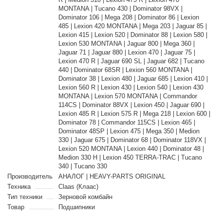
MONTANA | Tucano 430 | Dominator 98VX |
Dominator 106 | Mega 208 | Dominator 86 | Lexion
485 | Lexion 420 MONTANA | Mega 203 | Jaguar 85 |
Lexion 415 | Lexion 520 | Dominator 88 | Lexion 580 |
Lexion 530 MONTANA | Jaguar 800 | Mega 360 |
Jaguar 71 | Jaguar 880 | Lexion 470 | Jaguar 75 |
Lexion 470 R | Jaguar 690 SL | Jaguar 682 | Tucano
440 | Dominator 68SR | Lexion 560 MONTANA |
Dominator 38 | Lexion 480 | Jaguar 685 | Lexion 410 |
Lexion 560 R | Lexion 430 | Lexion 540 | Lexion 430
MONTANA | Lexion 570 MONTANA | Commandor
114CS | Dominator 88VX | Lexion 450 | Jaguar 690 |
Lexion 485 R | Lexion 575 R | Mega 218 | Lexion 600 |
Dominator 78 | Commandor 115CS | Lexion 465 |
Dominator 48SP | Lexion 475 | Mega 350 | Medion
330 | Jaguar 675 | Dominator 68 | Dominator 118VX |
Lexion 520 MONTANA | Lexion 440 | Dominator 48 |
Medion 330 H | Lexion 450 TERRA-TRAC | Tucano
340 | Tucano 330
Производитель
АНАЛОГ | HEAVY-PARTS ORIGINAL
Техника
Claas (Клаас)
Тип техники
Зерновой комбайн
Товар
Подшипники