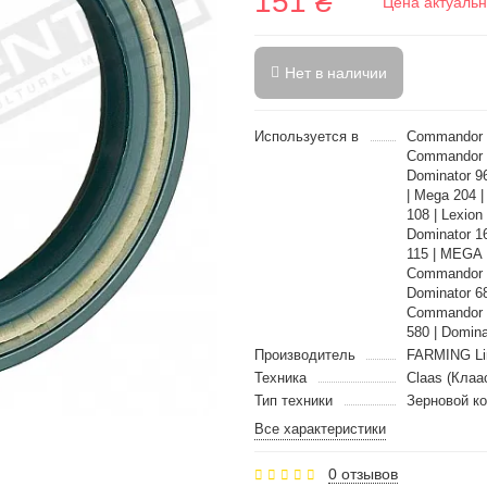
151 ₴
Цена актуальн
Нет в наличии
Используется в
Commandor 1
Commandor 1
Dominator 96
| Mega 204 |
108 | Lexion
Dominator 16
115 | MEGA 
Commandor 22
Dominator 68
Commandor 11
580 | Domina
Производитель
FARMING Li
Техника
Claas (Клаа
Тип техники
Зерновой к
Все характеристики
0 отзывов