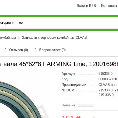
Вход в B2B
Контакты
тегории
комбайнам
Запчасти к зерновым комбайнам CLAAS
Отзывов (0)
Вопрос-ответ
(0)
ие вала 45*62*8 FARMING Line, 120016
Артикул:
215338.0
Код:
0000062720
Производители
CLAAS-анал
№ OEM:
215338.0, 2
215 338 0