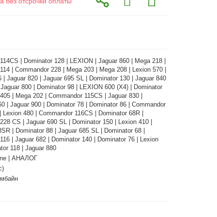
а без отсрочки оплаты
14CS | Dominator 128 | LEXION | Jaguar 860 | Mega 218 |
14 | Commandor 228 | Mega 203 | Mega 208 | Lexion 570 |
 | Jaguar 820 | Jaguar 695 SL | Dominator 130 | Jaguar 840
 Jaguar 800 | Dominator 98 | LEXION 600 (X4) | Dominator
 405 | Mega 202 | Commandor 115CS | Jaguar 830 |
0 | Jaguar 900 | Dominator 78 | Dominator 86 | Commandor
| Lexion 480 | Commandor 116CS | Dominator 68R |
8 CS | Jaguar 690 SL | Dominator 150 | Lexion 410 |
SR | Dominator 88 | Jaguar 685 SL | Dominator 68 |
6 | Jaguar 682 | Dominator 140 | Dominator 76 | Lexion
tor 118 | Jaguar 880
ne | АНАЛОГ
с)
омбайн