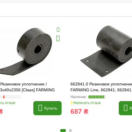
Резиновое уплотнение /
662841.0 Резиновое уплотнени
 3x40x2356 [Claas] FARMING
FARMING Line, 662841, 662841
63638.0
ть отзыв
Написать отзыв
Купить
К
₴
687 ₴