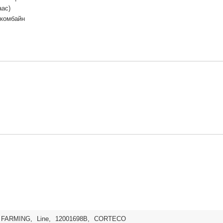
аас)
 комбайн
FARMING
,
Line
,
12001698B
,
CORTECO