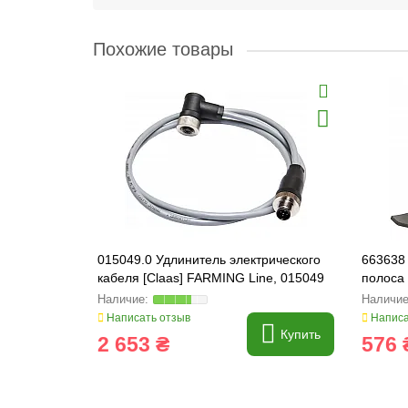
Похожие товары
015049.0 Удлинитель электрического
663638 
кабеля [Claas] FARMING Line, 015049
полоса
Line, 6
Написать отзыв
Написа
Купить
2 653 ₴
576 