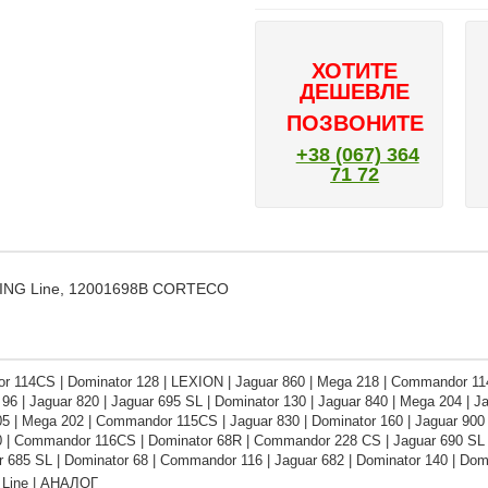
ХОТИТЕ
ДЕШЕВЛЕ
ПОЗВОНИТЕ
+38 (067) 364
71 72
MING Line, 12001698B CORTECO
 114CS | Dominator 128 | LEXION | Jaguar 860 | Mega 218 | Commandor 114
96 | Jaguar 820 | Jaguar 695 SL | Dominator 130 | Jaguar 840 | Mega 204 | J
405 | Mega 202 | Commandor 115CS | Jaguar 830 | Dominator 160 | Jaguar 900
0 | Commandor 116CS | Dominator 68R | Commandor 228 CS | Jaguar 690 SL |
r 685 SL | Dominator 68 | Commandor 116 | Jaguar 682 | Dominator 140 | Domi
Line | АНАЛОГ