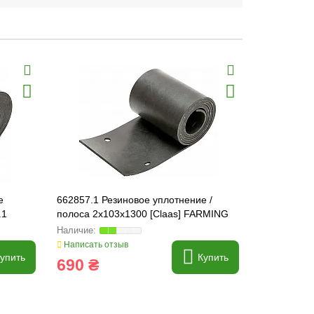
е
662857.1 Резиновое уплотнение /
600461 Рез
.1
полоса 2x103x1300 [Claas] FARMING
полоса ) F
Line, 662857
600461.0
Написать отзыв
Написать о
упить
Купить
690 ₴
450 ₴