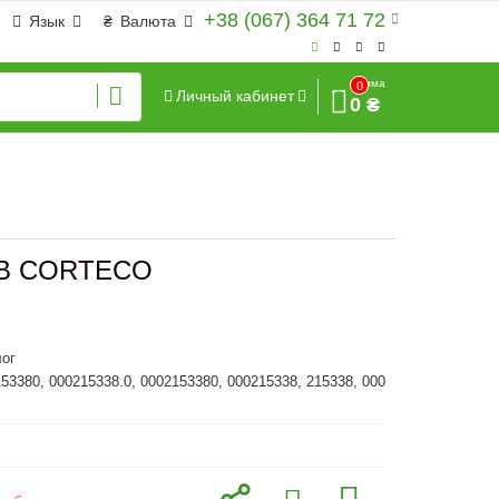
+38 (067) 364 71 72
Язык
₴
Валюта
Сумма
0
Личный кабинет
0 ₴
98B CORTECO
ог
153380, 000215338.0, 0002153380, 000215338, 215338, 000