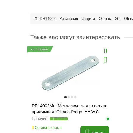
DR14002
,
Резиновая
,
защита
,
Olimac
,
GT
,
Olim
Также вас могут заинтересовать
Хит продаж
DR14002Met Металлическая пластина
прижимная [Olimac Drago] HEAVY-
PARTS ORIGINAL
Оставить отзыв