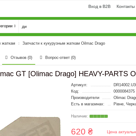
Вход в B2B
Контакты
тегории
м жаткам
Запчасти к кукурузным жаткам Oilmac Drago
Отзывов (0)
Вопрос-ответ
(0)
imac GT [Olimac Drago] HEAVY-PARTS 
Артикул:
DR14002.U3
Код:
0000084375
Производители
Olimac Drag
Есть в магазинах:
Рівне, Черк
620 ₴
Цена актуальн