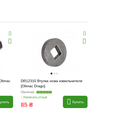
Olimac
DR12310 Втулка ножа измельчителя
DR10090 Ви
[Olimac Drago]
[Olimac Dra
Написать отзыв
Написать о
упить
Купить
85 ₴
1 369 