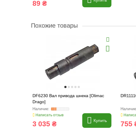
Купить
89 ₴
Похожие товары
DF6230 Вал привода шнека [Olimac
DR11110
Drago]
Написать отзыв
Написа
Купить
3 035 ₴
755 