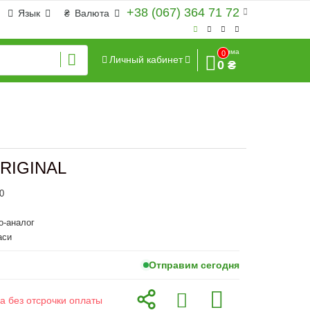
+38 (067) 364 71 72
Язык
₴
Валюта
Сумма
0
Личный кабинет
0 ₴
ORIGINAL
0
o-аналог
аси
Отправим сегодня
а без отсрочки оплаты