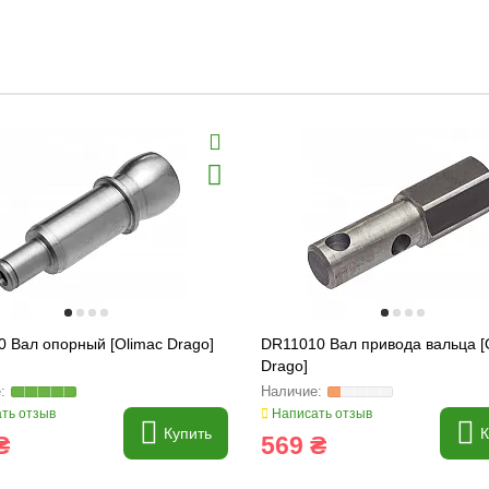
 Вал опорный [Olimac Drago]
DR11010 Вал привода вальца [
Drago]
ть отзыв
Написать отзыв
Купить
К
₴
569 ₴