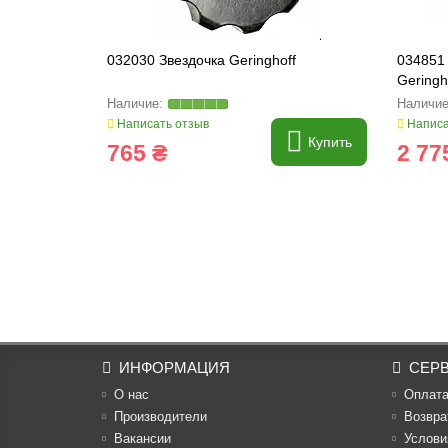
032030 Звездочка Geringhoff
034851 
Geringh
Написать отзыв
Написа
Купить
765 ₴
2 77
ИНФОРМАЦИЯ
СЕР
О нас
Оплат
Производители
Возвра
Вакансии
Услови