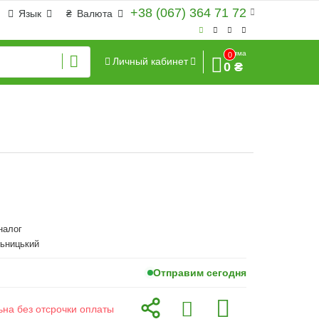
+38 (067) 364 71 72
Язык
₴
Валюта
Сумма
0
Личный кабинет
0 ₴
аналог
льницький
Отправим сегодня
ьна без отсрочки оплаты