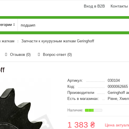
Вход в B2B
Контакты
тегории
м жаткам
Запчасти к кукурузным жаткам Geringhoff
Отзывов (0)
Вопрос-ответ
(0)
ff
Артикул:
030104
Код:
0000062665
Производители
Geringhoff 
Есть в магазинах:
Рівне, Хме
1 383 ₴
Цена актуал