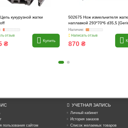
Цепь кукурузной жатки
502675 Нож измельчителя жатк
off
наплавкой 293*70*6 d35,5 [Gerin
dr12300 [Olimac Drago]
ть отзыв
Написать отзыв
Купить
К
5 ₴
870 ₴
ВИС
УЧЕТНАЯ ЗАПИСЬ
а
Личный кабинет
т
История заказов
я пользования сайтом
Список желаемых товаров