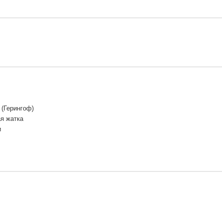
f (Герингоф)
я жатка
и