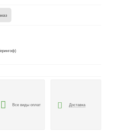
аказ
Герингоф)
Все виды оплат
Доставка