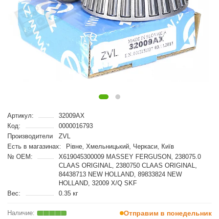
Артикул:
32009AX
Код:
0000016793
Производители
ZVL
Есть в магазинах:
Рівне, Хмельницький, Черкаси, Київ
№ OEM:
X619045300009 MASSEY FERGUSON, 238075.0
CLAAS ORIGINAL, 2380750 CLAAS ORIGINAL,
84438713 NEW HOLLAND, 89833824 NEW
HOLLAND, 32009 X/Q SKF
Вес:
0.35 кг
Отправим в понедельник