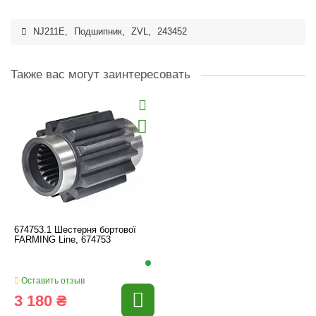
NJ211E
,
Подшипник
,
ZVL
,
243452
Также вас могут заинтересовать
674753.1 Шестерня бортової
FARMING Line, 674753
Оставить отзыв
3 180 ₴