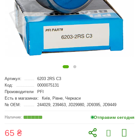
Артикул:
6203 2RS C3
Код:
0000075131
Производители
PFI
Есть в магазинах:
Київ, Рівне, Черкаси
№ OEM:
244029, 239463, JD29980, JD9395, JD9449
Отправим сегодня
65 ₴