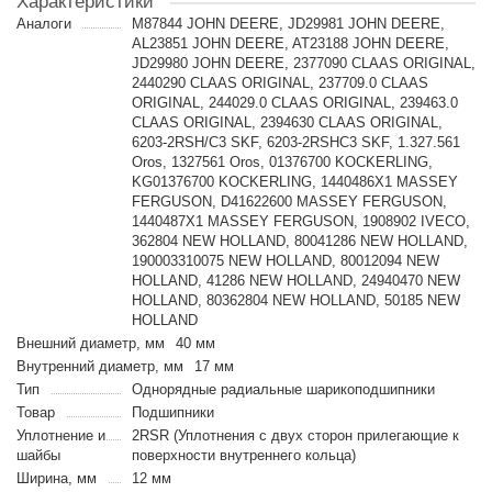
Характеристики
Аналоги
M87844 JOHN DEERE, JD29981 JOHN DEERE,
AL23851 JOHN DEERE, AT23188 JOHN DEERE,
JD29980 JOHN DEERE, 2377090 CLAAS ORIGINAL,
2440290 CLAAS ORIGINAL, 237709.0 CLAAS
ORIGINAL, 244029.0 CLAAS ORIGINAL, 239463.0
CLAAS ORIGINAL, 2394630 CLAAS ORIGINAL,
6203-2RSH/C3 SKF, 6203-2RSHC3 SKF, 1.327.561
Oros, 1327561 Oros, 01376700 KOCKERLING,
KG01376700 KOCKERLING, 1440486X1 MASSEY
FERGUSON, D41622600 MASSEY FERGUSON,
1440487X1 MASSEY FERGUSON, 1908902 IVECO,
362804 NEW HOLLAND, 80041286 NEW HOLLAND,
190003310075 NEW HOLLAND, 80012094 NEW
HOLLAND, 41286 NEW HOLLAND, 24940470 NEW
HOLLAND, 80362804 NEW HOLLAND, 50185 NEW
HOLLAND
Внешний диаметр, мм
40 мм
Внутренний диаметр, мм
17 мм
Тип
Однорядные радиальные шарикоподшипники
Товар
Подшипники
Уплотнение и
2RSR (Уплотнения с двух сторон прилегающие к
шайбы
поверхности внутреннего кольца)
Ширина, мм
12 мм