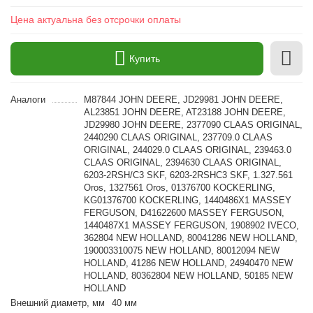
Цена актуальна без отсрочки оплаты
Купить
Аналоги
M87844 JOHN DEERE, JD29981 JOHN DEERE,
AL23851 JOHN DEERE, AT23188 JOHN DEERE,
JD29980 JOHN DEERE, 2377090 CLAAS ORIGINAL,
2440290 CLAAS ORIGINAL, 237709.0 CLAAS
ORIGINAL, 244029.0 CLAAS ORIGINAL, 239463.0
CLAAS ORIGINAL, 2394630 CLAAS ORIGINAL,
6203-2RSH/C3 SKF, 6203-2RSHC3 SKF, 1.327.561
Oros, 1327561 Oros, 01376700 KOCKERLING,
KG01376700 KOCKERLING, 1440486X1 MASSEY
FERGUSON, D41622600 MASSEY FERGUSON,
1440487X1 MASSEY FERGUSON, 1908902 IVECO,
362804 NEW HOLLAND, 80041286 NEW HOLLAND,
190003310075 NEW HOLLAND, 80012094 NEW
HOLLAND, 41286 NEW HOLLAND, 24940470 NEW
HOLLAND, 80362804 NEW HOLLAND, 50185 NEW
HOLLAND
Внешний диаметр, мм
40 мм