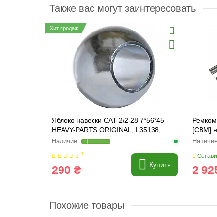
Также вас могут заинтересовать
Хит продаж
Яблоко навески CAT 2/2 28.7*56*45
Ремкомп
HEAVY-PARTS ORIGINAL, L35138,
[CBM] н
1099037
1
Остави
Купить
290 ₴
2 92
Похожие товары