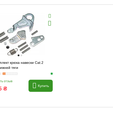
лект крюка навески Cat.2
ижней тяги
ть отзыв
Купить
5 ₴