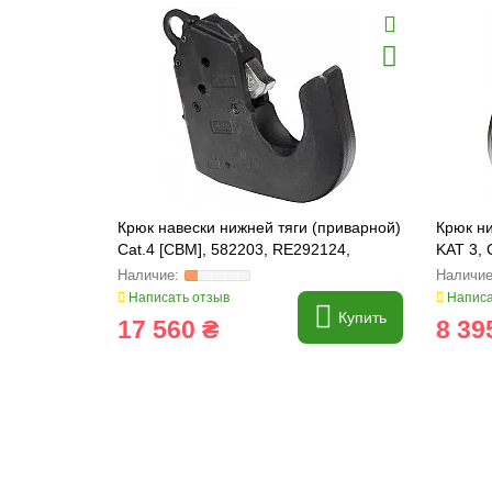
Крюк навески нижней тяги (приварной)
Крюк ни
Cat.4 [CBM], 582203, RE292124,
KAT 3, 
RE292125, 87549255, 87549256
RE2921
Написать отзыв
Написа
Купить
17 560 ₴
8 39