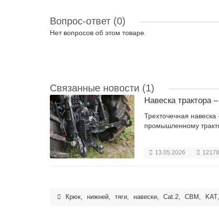
Вопрос-ответ
(0)
Нет вопросов об этом товаре.
Связанные новости
(1)
Навеска трактора 
Трехточечная навеска 
промышленному трактор
13.05.2026
1217
Крюк
,
нижней
,
тяги
,
навески
,
Cat.2
,
CBM
,
KAT