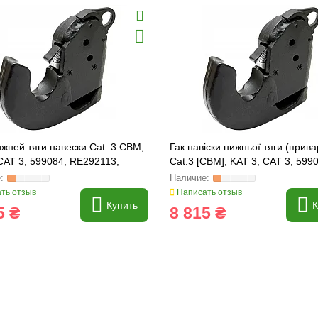
жней тяги навески Cat. 3 CBM,
Гак навіски нижньої тяги (прив
CAT 3, 599084, RE292113,
Cat.3 [CBM], KAT 3, CAT 3, 599
14, 87315107
RE292113, RE292114, 8731510
ть отзыв
Написать отзыв
Купить
К
5 ₴
8 815 ₴