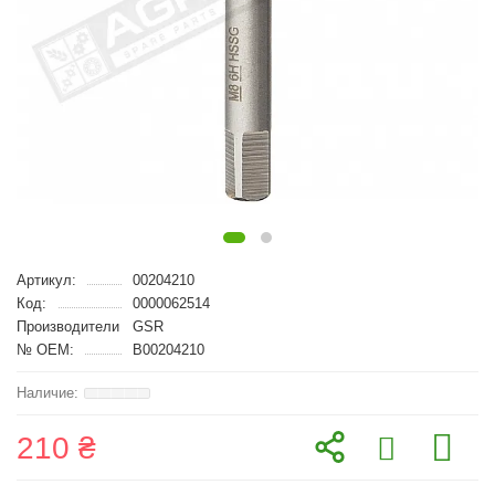
Артикул:
00204210
Код:
0000062514
Производители
GSR
№ OEM:
B00204210
210 ₴