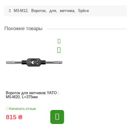
M3-M12
,
Вороток
,
для
,
метчика
,
Spitce
Похожие товары
Вороток для метчиков YATO :
M5-M20, L=375мм
Написать отзыв
815 ₴