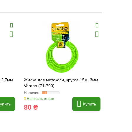
, 2,7мм
Жилка для мотокоси, кругла 15м, 3мм
Катушка дл
Verano (71-790)
кнопкой и 
(NC0001P)
Написать отзыв
Написать о
упить
Купить
80 ₴
210 ₴