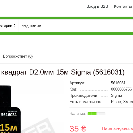
Вход в B2B
Контакты
тегории
Вопрос-ответ
(0)
квадрат D2.0мм 15м Sigma (5616031)
Артикул:
5616031
Код:
0000086756
Производители
Sigma
Есть в магазинах:
Рівне, Хме
35 ₴
Цена актуальна