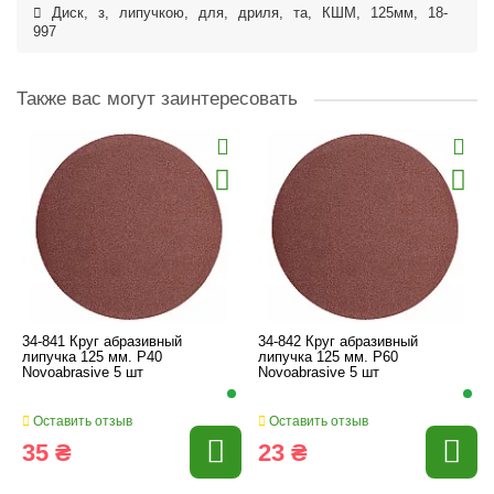
Диск
,
з
,
липучкою
,
для
,
дриля
,
та
,
КШМ
,
125мм
,
18-
997
Также вас могут заинтересовать
34-841 Круг абразивный
34-842 Круг абразивный
липучка 125 мм. P40
липучка 125 мм. P60
Novoabrasive 5 шт
Novoabrasive 5 шт
Оставить отзыв
Оставить отзыв
35 ₴
23 ₴