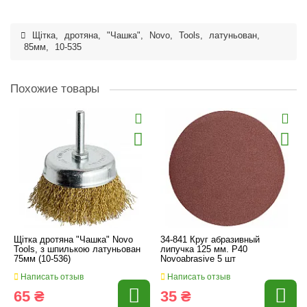
Щітка
,
дротяна
,
"Чашка"
,
Novo
,
Tools
,
латуньован
,
85мм
,
10-535
Похожие товары
Щітка дротяна "Чашка" Novo
34-841 Круг абразивный
Tools, з шпилькою латуньован
липучка 125 мм. P40
75мм (10-536)
Novoabrasive 5 шт
Написать отзыв
Написать отзыв
65 ₴
35 ₴