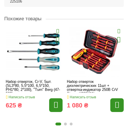
225106
Похожие товары
Набор отверток, Cr-V, 5шт.
Набор отверток
(SL3*80, 5,5*100, 6,5*150,
диэлектрических 11шт +
PH1*80, 2*100), "Turn" Berg (47-
отвертка-индикатор 250В CrV
523)
Sigma (4008411)
Написать отзыв
Написать отзыв
625 ₴
1 080 ₴