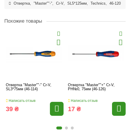
Отвертка
,
"Master""-"
,
Cr-V
,
SL5*125мм
,
Technics
,
46-120
Похожие товары
Отвертка "Master""-" Cr-V,
Отвертка "Master""+" Cr-V,
SL3*75мм (46-114)
PH№0, 75мм (46-126)
Написать отзыв
Написать отзыв
39 ₴
17 ₴