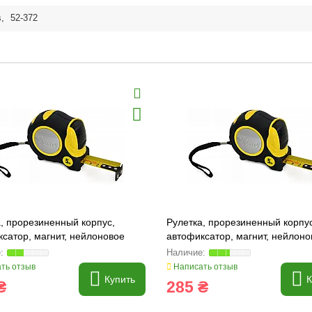
s
,
52-372
, прорезиненный корпус,
Рулетка, прорезиненный корпус
сатор, магнит, нейлоновое
автофиксатор, магнит, нейлоно
е, 3м/16мм (15-201)
покрытие, 5м/19мм (15-202)
ть отзыв
Написать отзыв
Купить
К
₴
285 ₴