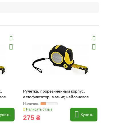
,
Рулетка, прорезиненный корпус,
Рулетка, п
вое
автофиксатор, магнит, нейлоновое
автофиксат
покрытие, 5м/25мм (15-203)
покрытие, 
Написать отзыв
Написать о
упить
Купить
275 ₴
405 ₴