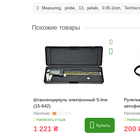
Measuring
,
probe
,
13
,
petals
,
0.05-1mm
,
Technic
Похожие товары
Штангенциркуль электронный S-line
Рулетка
(15-642)
автофик
покрыти
Написать отзыв
Написа
Купить
1 221 ₴
200 