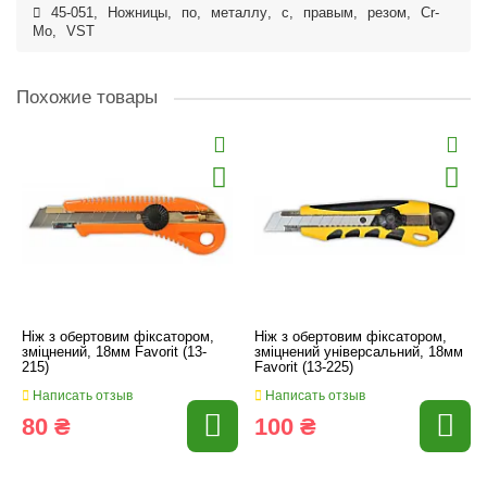
45-051
,
Ножницы
,
по
,
металлу
,
с
,
правым
,
резом
,
Cr-
Mo
,
VST
Похожие товары
Ніж з обертовим фіксатором,
Ніж з обертовим фіксатором,
зміцнений, 18мм Favorit (13-
зміцнений універсальний, 18мм
215)
Favorit (13-225)
Написать отзыв
Написать отзыв
80 ₴
100 ₴