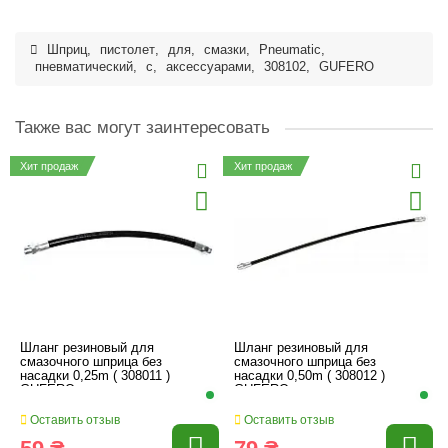
Шприц
,
пистолет
,
для
,
смазки
,
Pneumatic
,
пневматический
,
с
,
аксессуарами
,
308102
,
GUFERO
Также вас могут заинтересовать
Хит продаж
Хит продаж
Шланг резиновый для
Шланг резиновый для
смазочного шприца без
смазочного шприца без
насадки 0,25m ( 308011 )
насадки 0,50m ( 308012 )
GUFERO
GUFERO
Оставить отзыв
Оставить отзыв