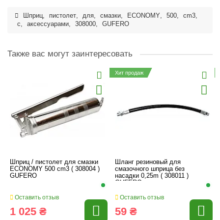
Шприц
,
пистолет
,
для
,
смазки
,
ECONOMY
,
500
,
cm3
,
с
,
аксессуарами
,
308000
,
GUFERO
Также вас могут заинтересовать
Хит продаж
Шприц / пистолет для смазки
Шланг резиновый для
ECONOMY 500 cm3 ( 308004 )
смазочного шприца без
GUFERO
насадки 0,25m ( 308011 )
GUFERO
Оставить отзыв
Оставить отзыв
1 025 ₴
59 ₴