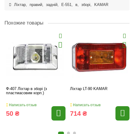
Ліхтар
,
правий
,
задній
,
Е-551
,
в
,
зборі
,
KAMAR
Похожие товары
Ф-407 Ліхтар в зборі (з
Ліхтар LT-90 KAMAR
пластмасовим корп.)
Написать отзыв
Написать отзыв
50 ₴
714 ₴