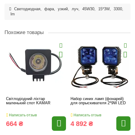
Светодиодная
,
фара
,
узкий
,
луч
,
45W30
,
15*3W
,
3300
,
lm
Похожие товары
Світлодіодний ліхтар
Набор синих ламп (фонарей)
маленький спот KAMAR
для опрыскивателя 2*9W LED
Написать отзыв
Написать отзыв
664 ₴
4 892 ₴