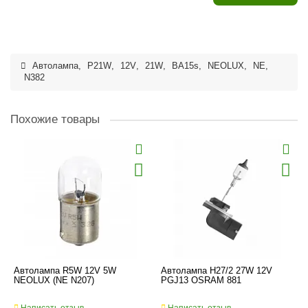
Автолампа
,
P21W
,
12V
,
21W
,
BA15s
,
NEOLUX
,
NE
,
N382
Похожие товары
Автолампа R5W 12V 5W
Автолампа H27/2 27W 12V
NEOLUX (NE N207)
PGJ13 OSRAM 881
Написать отзыв
Написать отзыв