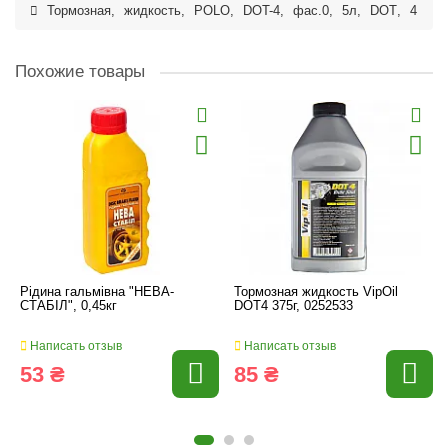
Тормозная
,
жидкость
,
POLO
,
DOT-4
,
фас.0
,
5л
,
DOT
,
4
Похожие товары
Рідина гальмівна "НЕВА-
Тормозная жидкость VipOil
СТАБІЛ", 0,45кг
DOT4 375г, 0252533
Написать отзыв
Написать отзыв
53 ₴
85 ₴