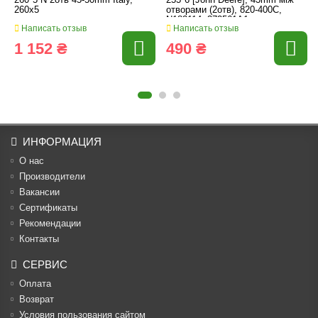
260*5 N 2отв 45-50mm Italy,
255*6 [John Deere], 43mm між
260x5
отворами (2отв), 820-400C,
N182114, 372561A1
Написать отзыв
Написать отзыв
1 152 ₴
490 ₴
ИНФОРМАЦИЯ
О нас
Производители
Вакансии
Cертификаты
Рекомендации
Контакты
СЕРВИС
Оплата
Возврат
Условия пользования сайтом