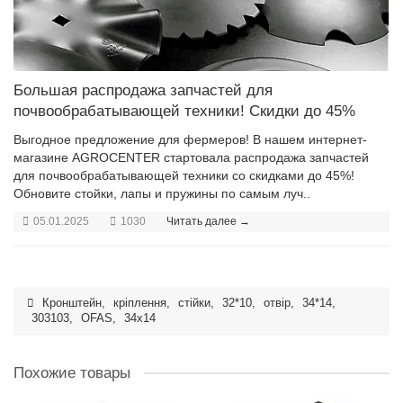
Большая распродажа запчастей для
почвообрабатывающей техники! Скидки до 45%
Выгодное предложение для фермеров! В нашем интернет-
магазине AGROCENTER стартовала распродажа запчастей
для почвообрабатывающей техники со скидками до 45%!
Обновите стойки, лапы и пружины по самым луч..
05.01.2025
1030
Читать далее →
Кронштейн
,
кріплення
,
стійки
,
32*10
,
отвір
,
34*14
,
303103
,
OFAS
,
34x14
Похожие товары