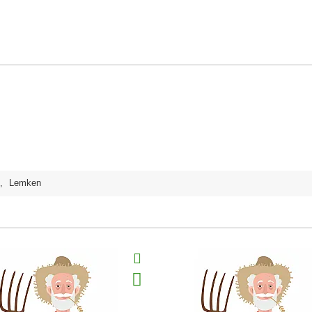
,
Lemken