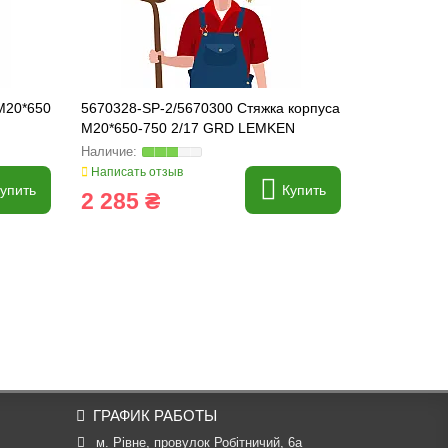
M20*650
5670328-SP-2/5670300 Стяжка корпуса
5670404 Тя
M20*650-750 2/17 GRD LEMKEN
Lemken
Написать отзыв
Написать о
упить
Купить
2 285 ₴
2 160 
ГРАФИК РАБОТЫ
м. Рівне, провулок Робітничий, 6а