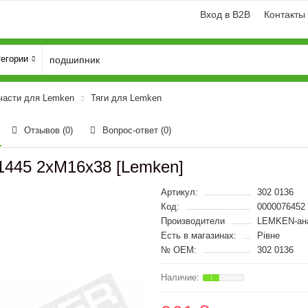
Вход в B2B
Контакты
тегории
части для Lemken
Тяги для Lemken
Отзывов (0)
Вопрос-ответ
(0)
1445 2xM16x38 [Lemken]
Артикул:
302 0136
Код:
0000076452
Производители
LEMKEN-ан
Есть в магазинах:
Рівне
№ OEM:
302 0136