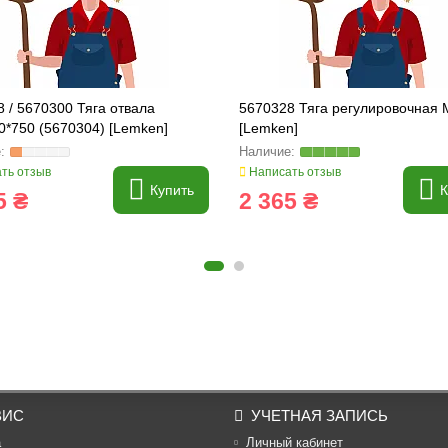
 / 5670300 Тяга отвала
5670328 Тяга регулировочная 
0*750 (5670304) [Lemken]
[Lemken]
ть отзыв
Написать отзыв
Купить
К
5 ₴
2 365 ₴
ВИС
УЧЕТНАЯ ЗАПИСЬ
а
Личный кабинет