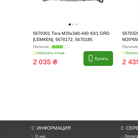
5670301 Тяга M20x340-440 43/1 GRD
5670328
[LEMKEN], 5670172, 5670185
M20*65
Написать отзыв
Написа
Купить
2 035 ₴
2 43
ИНФОРМАЦИЯ
СЕР
О нас
Оплат