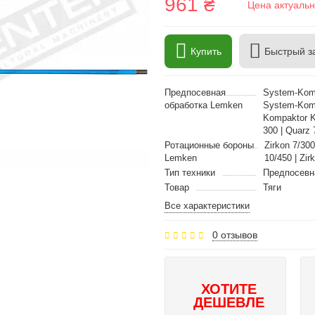
961 ₴
Цена актуальн
Купить
Быстрый з
Предпосевная
System-Komp
обработка Lemken
System-Komp
Kompaktor K
300 | Quarz 
Ротационные бороны
Zirkon 7/300
Lemken
10/450 | Zi
Тип техники
Предпосевн
Товар
Тяги
Все характеристики
0 отзывов
ХОТИТЕ
ДЕШЕВЛЕ