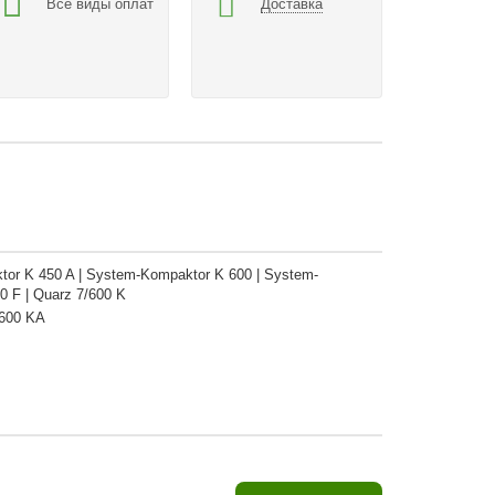
Все виды оплат
Доставка
tor K 450 A | System-Kompaktor K 600 | System-
0 F | Quarz 7/600 K
0/600 KA