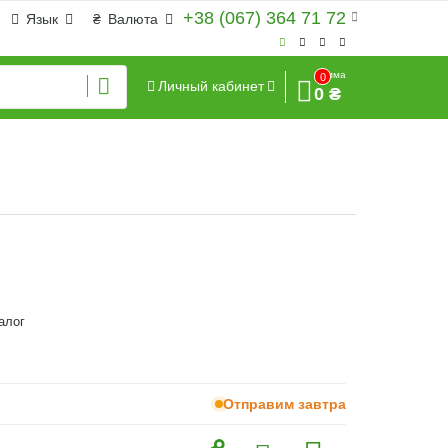
+38 (067) 364 71 72
Язык
₴
Валюта
Сумма
0
Личный кабинет
0 ₴
алог
Отправим завтра