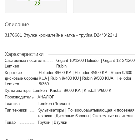
72
Описание
3176681 Втулка кронштейна катка - трубка D24*3*22+1
Характеристики
Cистемные носители
Gigant 10/1200 Heliodor | Gigant 12 S/1200
Lemken
Rubin
Короткие
Heliodor 8/600 KA | Heliodor 8/400 KA | Rubin 9/600
дисковые бороны
KÜA | Rubin 9/400 KÜ | Rubin 9/500 KÜA | Heliodor
Lemken
8/350
Культиваторы Lemken
Kristall 9/600 KA | Kristall 9/600 K
Производитель
АНАЛОГ
Техника
Lemken (Лемкен)
Тип техники
Культиваторы | Почвообрабатывающая и посевная
техника | Дисковые бороны | Cистемные носители
Товар
Трубки | Втулки