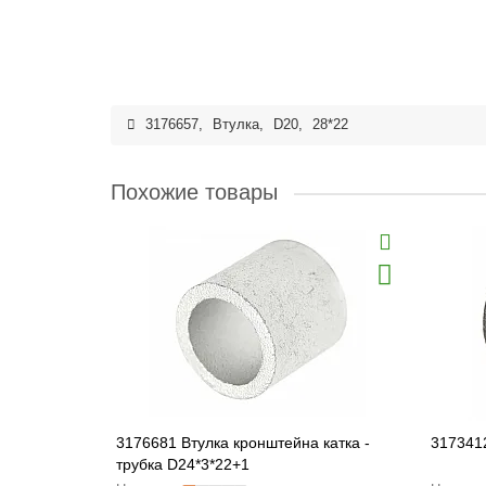
3176657
,
Втулка
,
D20
,
28*22
Похожие товары
3176681 Втулка кронштейна катка -
317341
трубка D24*3*22+1