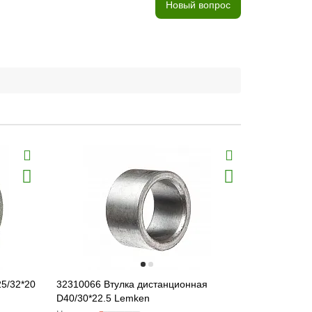
Новый вопрос
5/32*20
32310066 Втулка дистанционная
3172009 Вт
D40/30*22.5 Lemken
CM [Lemke