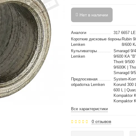
Нет в наличии
Аналоги
317 6657 L
Короткие дисковые бороны
Rubin 9
Lemken
8/600 K
Культиваторы
Smaragd 9/45
Lemken
9/600 KA "B"
Thorit 9/500
9/600K | Tho
Smaragd 9/50
Предпосевная
System-Komp
обработка Lemken
Korund 300 
600 L | Quar
Kompaktor K
Kompaktor K
Все характеристики
0 отзывов