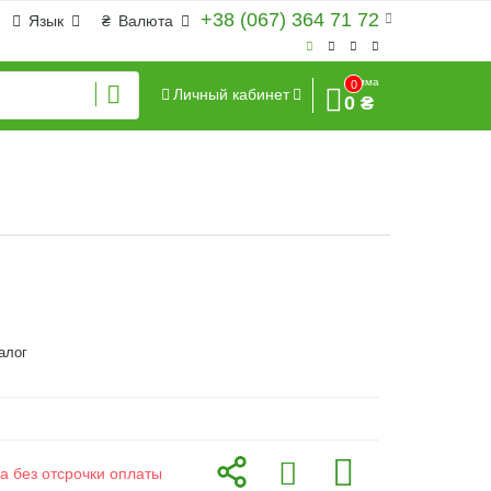
+38 (067) 364 71 72
Язык
₴
Валюта
Сумма
0
Личный кабинет
0 ₴
алог
а без отсрочки оплаты