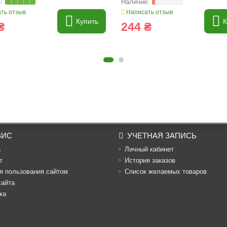
ть отзыв
Написать отзыв
Купить
К
₴
244 ₴
ВИС
УЧЕТНАЯ ЗАПИСЬ
а
Личный кабинет
т
История заказов
я пользования сайтом
Список желаемых товаров
сайта
ка