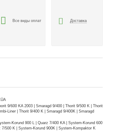
Все виды оплат
Доставка
 KÜA
orit 9/600 KA 2003 | Smaragd 9/400 | Thorit 9/500 K | Thorit
mbi-Liner | Thorit 9/400 K | Smaragd 9/400K | Smaragd
System-Korund 900 L | Quarz 7/400 KA | System-Korund 600
rz 7/500 K | System-Korund 900K | System-Kompaktor K