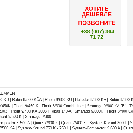
ХОТИТЕ
ДЕШЕВЛЕ
ПОЗВОНИТЕ
+38 (067) 364
71 72
 LEMKEN
0 KÜ | Rubin 9/500 KÜA | Rubin 9/600 KÜ | Heliodor 8/600 KA | Rubin 9/600
450K | Thorit 9/450 K | Thorit 8/300 Combi-Liner | Smaragd 9/600 KA "B" | Th
003 | Thorit 9/400 KA 2003 | Topas 140-A | Smaragd 9/600K | Thorit 8/400 Co
horit 9/600 K | Smaragd 9/300
mpaktor K 500 A | Quarz 7/600 K | Quarz 7/400 K | System-Korund 300 L | 
 7/500 KA | System-Korund 750 K - 750 L | System-Kompaktor K 600 A | Qua