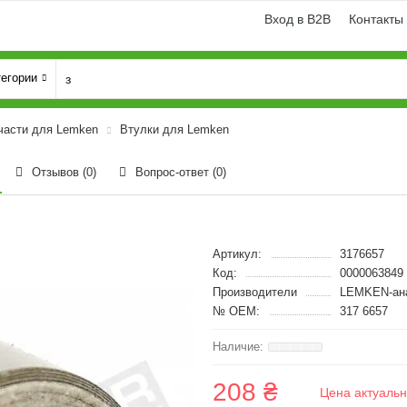
Вход в B2B
Контакты
тегории
части для Lemken
Втулки для Lemken
Отзывов (0)
Вопрос-ответ
(0)
Артикул:
3176657
Код:
0000063849
Производители
LEMKEN-ан
№ OEM:
317 6657
208 ₴
Цена актуальн