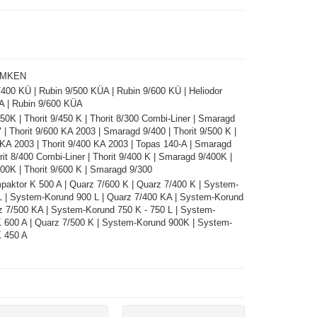
EMKEN
/400 KÜ | Rubin 9/500 KÜA | Rubin 9/600 KÜ | Heliodor
A | Rubin 9/600 KÜA
0K | Thorit 9/450 K | Thorit 8/300 Combi-Liner | Smaragd
 | Thorit 9/600 KA 2003 | Smaragd 9/400 | Thorit 9/500 K |
 KA 2003 | Thorit 9/400 KA 2003 | Topas 140-A | Smaragd
rit 8/400 Combi-Liner | Thorit 9/400 K | Smaragd 9/400K |
0K | Thorit 9/600 K | Smaragd 9/300
aktor K 500 A | Quarz 7/600 K | Quarz 7/400 K | System-
L | System-Korund 900 L | Quarz 7/400 KA | System-Korund
z 7/500 KA | System-Korund 750 K - 750 L | System-
 600 A | Quarz 7/500 K | System-Korund 900K | System-
 450 A