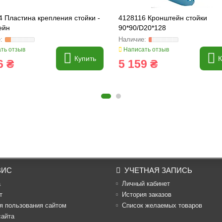
 Пластина крепления стойки -
4128116 Кронштейн стойки
ейн
90*90/D20*128
ть отзыв
Написать отзыв
Купить
К
6 ₴
5 159 ₴
ВИС
УЧЕТНАЯ ЗАПИСЬ
а
Личный кабинет
т
История заказов
я пользования сайтом
Список желаемых товаров
сайта