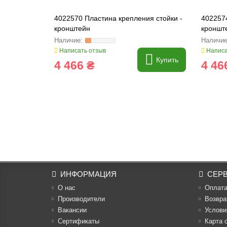
4022570 Пластина крепления стойки -
4022574
кронштейн
кроншт
Написать отзыв
Написа
Купить
4 466 ₴
4 46
ИНФОРМАЦИЯ
СЕР
О нас
Оплат
Производители
Возвра
Вакансии
Услови
Cертификаты
Карта 