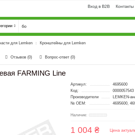
Вход в B2B
Контакты
тегории
части для Lemken
Кронштейны для Lemken
Отзывов (0)
Вопрос-ответ
(0)
левая FARMING Line
Артикул:
4695600
Код:
0000057543
Производители
LEMKEN-ан
№ OEM:
4695600, 46
1 004 ₴
Цена актуал