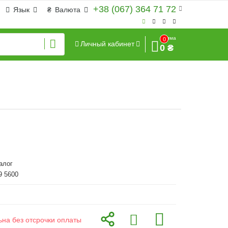
+38 (067) 364 71 72
Язык
₴
Валюта
Сумма
0
Личный кабинет
0 ₴
алог
9 5600
ьна без отсрочки оплаты