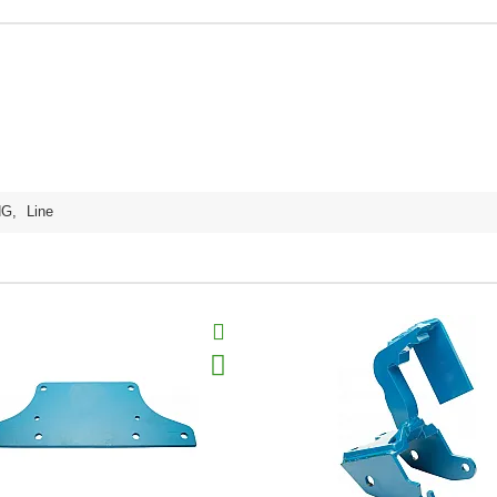
NG
,
Line