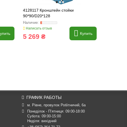
4128117 Кронштейн стойки
4128121 Пл
90*90/D20*128
10*237*560
Написать отзыв
Написать о
упить
Купить
5 269 ₴
1 954 
ГРАФИК РАБОТЫ
м. Рівне, провулок Робітничий, 6а
Понеділок - П’ятниця: 09:00-18:00

Субота: 09:00-15:00

Неділя: вихідний