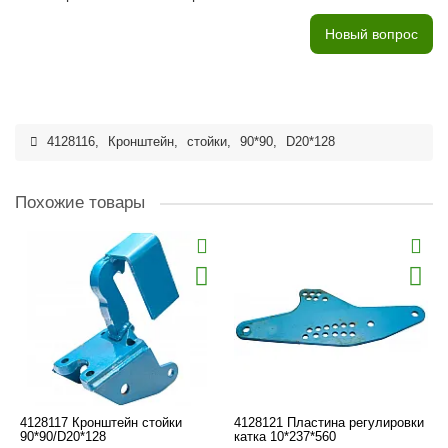
Новый вопрос
4128116
,
Кронштейн
,
стойки
,
90*90
,
D20*128
Похожие товары
4128117 Кронштейн стойки
4128121 Пластина регулировки
90*90/D20*128
катка 10*237*560