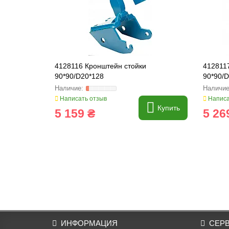
4128116 Кронштейн стойки
412811
90*90/D20*128
90*90/
Написать отзыв
Написа
Купить
5 159 ₴
5 26
ИНФОРМАЦИЯ
СЕР