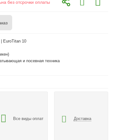
ьна без отсрочки оплаты
аказ
 | EuroTitan 10
мкен)
атывающая и посевная техника
Все виды оплат
Доставка