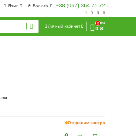
+38 (067) 364 71 72
Язык
₴
Валюта
Сумма
0
Личный кабинет
0 ₴
алог
Отправим завтра