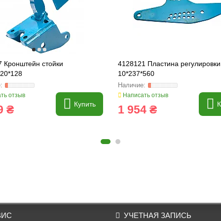
7 Кронштейн стойки
4128121 Пластина регулировки
D20*128
10*237*560
ть отзыв
Написать отзыв
Купить
К
9 ₴
1 954 ₴
ВИС
УЧЕТНАЯ ЗАПИСЬ