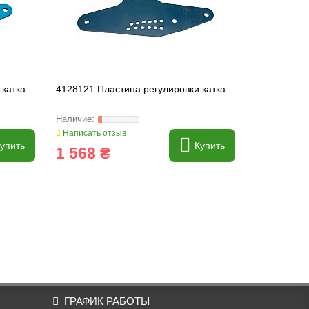
 катка
4128121 Пластина регулировки катка
4227520 Кр
Lemken
Написать отзыв
Написать о
упить
Купить
1 568 ₴
8 287 
ГРАФИК РАБОТЫ