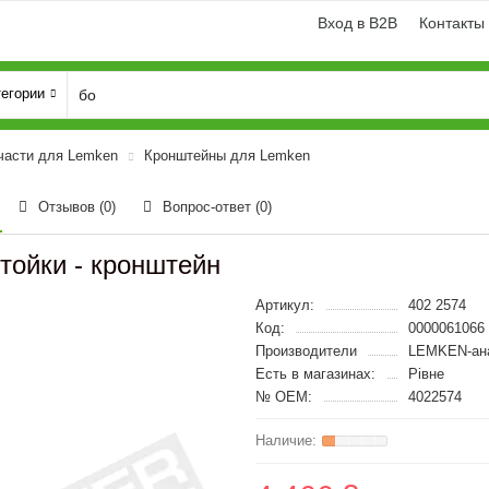
Вход в B2B
Контакты
тегории
части для Lemken
Кронштейны для Lemken
Отзывов (0)
Вопрос-ответ
(0)
тойки - кронштейн
Артикул:
402 2574
Код:
0000061066
Производители
LEMKEN-ан
Есть в магазинах:
Рівне
№ OEM:
4022574