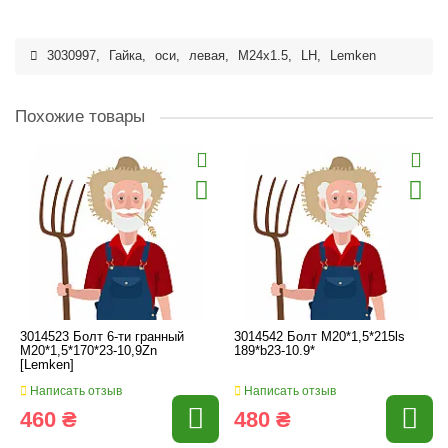
3030997
,
Гайка
,
оси
,
левая
,
M24x1.5
,
LH
,
Lemken
Похожие товары
3014523 Болт 6-ти гранный
3014542 Болт M20*1,5*215ls
M20*1,5*170*23-10,9Zn
189*b23-10.9*
[Lemken]
Написать отзыв
Написать отзыв
460 ₴
480 ₴