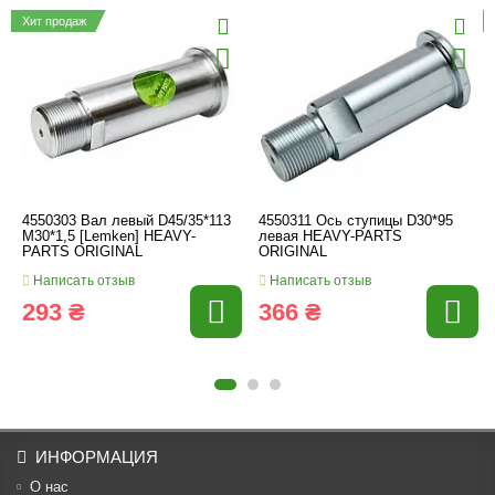
Хит продаж
4550303 Вал левый D45/35*113
4550311 Ось ступицы D30*95
M30*1,5 [Lemken] HEAVY-
левая HEAVY-PARTS
PARTS ORIGINAL
ORIGINAL
Написать отзыв
Написать отзыв
293 ₴
366 ₴
ИНФОРМАЦИЯ
О нас