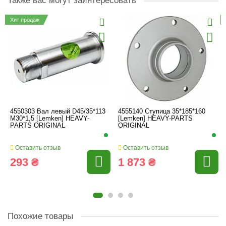
Также вас могут заинтересовать
Хит продаж
4550303 Вал левый D45/35*113
4555140 Ступица 35*185*160
M30*1,5 [Lemken] HEAVY-
[Lemken] HEAVY-PARTS
PARTS ORIGINAL
ORIGINAL
Оставить отзыв
Оставить отзыв
293 ₴
1 873 ₴
Похожие товары